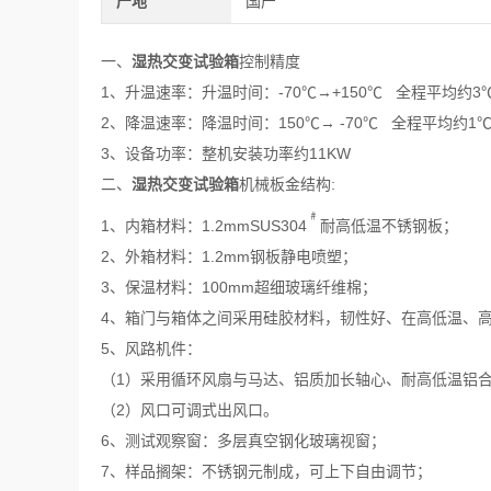
产地
国产
一、
湿热交变试验箱
控制精度
1、升温速率：升温时间：-70℃→+150℃ 全程平均约3℃ 
2、降温速率：降温时间：150℃→ -70℃ 全程平均约1℃ 
3、设备功率：整机安装功率约11KW
二、
湿热交变试验箱
机械板金结构:
﹟
1、内箱材料：1.2mmSUS304
耐高低温不锈钢板；
2、外箱材料：1.2mm钢板静电喷塑；
3、保温材料：100mm超细玻璃纤维棉；
4、箱门与箱体之间采用硅胶材料，韧性好、在高低温、
5、风路机件：
（1）采用循环风扇与马达、铝质加长轴心、耐高低温铝
（2）风口可调式出风口。
6、测试观察窗：多层真空钢化玻璃视窗；
7、样品搁架：不锈钢元制成，可上下自由调节；