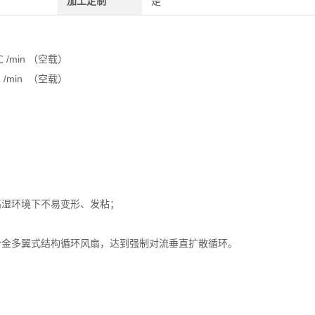
加工定制
是
/min （空载）
/min （空载）
高湿环境下不易变形、发粘；
合金多翼式结构循环风扇，达到强制对流垂直扩散循环。