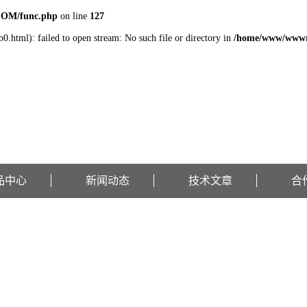
COM/func.php
on line
127
0.html): failed to open stream: No such file or directory in
/home/www/wwwr
品中心
新闻动态
技术文章
合