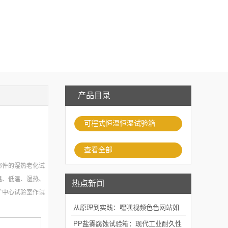
产品目录
可程式恒温恒湿试验箱
查看全部
部件的湿热老化试
温、低温、湿热、
热点新闻
矿中心试验室作试
从原理到实践：嘿嘿视频色色网站如
何精准模拟海洋腐蚀环境？
PP盐雾腐蚀试验箱：现代工业耐久性