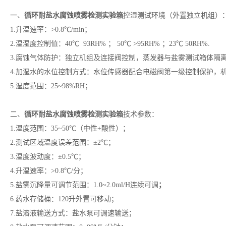
一、
循环耐盐水腐蚀喷雾检测实验箱
控湿测试环境（外置独立机组）
1.升温速率：>0.8℃/min；
2.温湿度控制值：40℃ 93RH% ； 50℃ >95RH% ；23℃ 50RH%.
3.腐蚀气体防护：独立机组及连接阀控制，蒸发器与盐雾测试箱体隔
4.加湿水的水位控制方式：水位传感器配合电磁阀第一级控制保护，
5.湿度范围：25~98%RH；
二、
循环耐盐水腐蚀喷雾检测实验箱
技术参数：
1.温度范围：35~50℃（中性+酸性）；
2.测试区域温度误差范围：±2℃；
3.温度波动度：±0.5℃；
4.升温速率：>0.8℃/分；
5.盐雾沉降量可调节范围：1.0~2.0ml/H连续可调
；
6.药水存储桶：120升外置可移动；
7.盐溶液输送方式：盐水泵可调速输送；