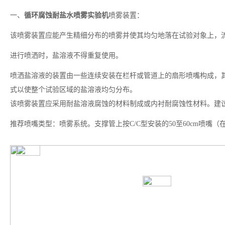
一、
循环腐蚀耐盐水喷雾实验机
喷雾装置：
该喷雾装置应能产生精细分布的喷雾并使其均匀地落在试验对象上，流量
进行喷洒时，盐溶液不得重复使用。
喷洒盐溶液的装置由一些连续安装在栏杆或管道上的扇形喷嘴构成，
式以使整个试验区域的盐溶液均匀分布。
该喷雾装置应采用耐盐溶液腐蚀的材料制成或内衬耐腐蚀性材料。建
推荐喷嘴类型：喷雾系统。支撑管上按C/C型安装的50至60cm喷嘴