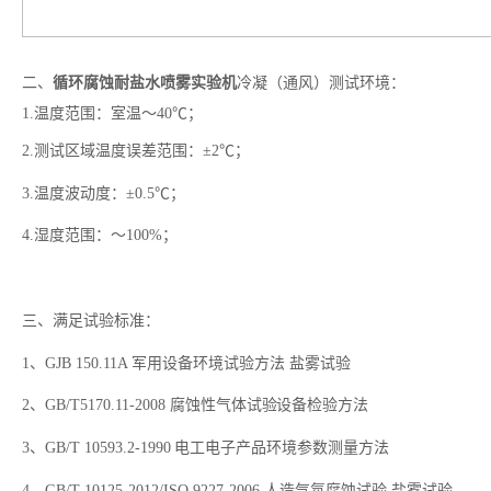
二、
循环腐蚀耐盐水喷雾实验机
冷凝（通风
）
测试环境
：
1.温度范围：室温～40℃；
2.测试区域温度误差范围：±2℃；
3.温度波动度：±0.5℃；
4.湿度范围：～100%；
三、满足试验标准：
1、
GJB
150.11A 军用设备环境试验方法 盐雾试验
2、GB/T5170.11-2008
腐蚀性气体试验设备检验方法
3、
GB/T
10593.2-1990
电工电子产品环境参数测量方法
4、
GB/T 10125-2012/ISO 9227-2006 人造气氛腐蚀试验 盐雾试验