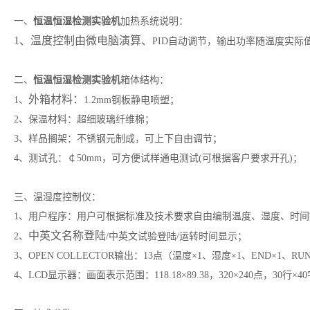
一、
恒温恒湿检测实验机
加热系统说明：
1、温度控制由微电脑演算、
PID自动调节，输出功率随温度实
二、
恒温恒湿检测实验机
箱体结构：
外箱材料：
1、
1.2mm钢板静电喷塑；
2、保温材料：超细玻璃纤维棉；
3、样品搁架：不锈钢元制成，可上下自由调节；
4、测试孔：￠50mm，可方便试样通电测试(可根据客户要求开孔)；
三、温湿度控制仪：
1、用户程序：用户可根据标准及技术要求自由编制温度、湿度、时
中英文名称登陆
2、
/中英文试验登陆/运转时间显示；
3、OPEN COLLECTOR输出：13点（温度×1、湿度×1、END×1、RUN×1
4、LCD显示器：画面表示范围：118.18×89.38，320×240点，30行×