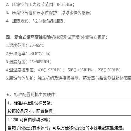
2、压缩空气压力调节范围：0~2.5Bar；
3、压缩空气饱和器水位保护：浮球水位传感器；
4、加热方式：5面间接辐射加热；
四、
复合式循环腐蚀实验机
控湿测试环境(外置独立机组
：
1.温度范围：20~65℃
2.升温速率：>0.8℃/min；
3.湿度范围：25~98%RH；
4.温湿度控制值：40℃ 93RH% ； 50℃ >95RH% ；23℃ 50RH%.
5.腐蚀气体防护：独立机组及连接阀控制，蒸发器与盐雾测试箱体隔
五、标准配置随机主要硬件：
1、标准样板测试样品架；
按照设备尺寸，配置格栅。
2.120L可自由移动水箱；
当箱子附近没有水源时，可以方便移动到近的水源地配置盐溶液。