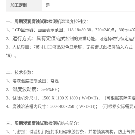
加工定制
是
一、
周期浸润腐蚀试验检测机
温湿度控制仪：
1、LCD显示器：画面表示范围：118.18×89.38，320×240点，30行×
运行方式：具有定值
2、
/程式控制的双重功能，可选择进行恒定运
3、人机界面：7英寸LCD液晶彩色显示屏，无按键式触摸屏输入方
钮）。
二、技术参数：
1、溶液温度控制范围：常温
湿度波动度：
2、
≯±5%RH；
3、试验机外尺寸：1500 X 1100 X 1800 ( W×D×H)；（可根据实际
4、腐蚀溶液槽内尺寸：500×400×250 ( W×D×H)；（可根据实际需
三、
周期浸润腐蚀试验检测机
结构简介：
1、门密封：试验机门密封采用硅橡胶封条，并带锁紧机构，防止气体