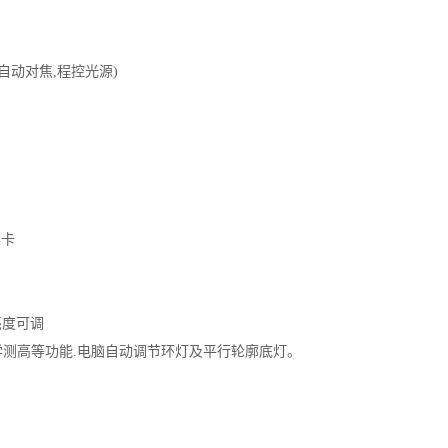
Z轴自动对焦,程控光源)
集卡
亮度可调
光学测高等功能.电脑自动调节环灯及平行轮廓底灯。