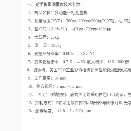
光学影像测量仪
一、
技术参数：
1、机型名称：多功能坐标测量机
2、测量范围(XYZ)：300㎜×200㎜×200㎜(X,Y轴手动,
3、空间尺寸(L*W*H)：1420㎜×790㎜×1630㎜
4、大载荷：25kg
5、重 量：305kg
6、光栅尺分辨率：0.001mm（X、Y）
7、变焦物镜倍率：0.7 X -- 4.5X,放大倍率：18X-180X倍
8、摄像机：美国TEO工业彩色相机配高性能微视图像采
9、工作距离：95 mm
10、物方视场：1 mm ~ 11 mm
11、 照明：顶端照明、底端照明均采用白色LED光源，
12、控制方式：Z轴采用软件控制z 轴升降与图像对焦,
13、测量精度：（2.8 + L / 200）μm