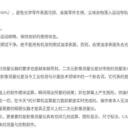
低于60%），避免光学零件表面污损、金属零件生锈、尘埃杂物落入运动导
套。
构运动顺畅，保持良好的使用状态。
水擦拭干净。绝不能用有机溶剂擦拭油漆表面，否则，会使油漆表面失去
对测量仪器的要求也是越来越苛刻，二次元影像测量仪是对传统的测量技
元影像测量仪是当今工业检测与计量技术领域中的一个新名词，它代表的
。
础上的软件模块运算，瞬间得出所要的结果；并在屏幕上产生图形，供操
这一切，在今天*的计算机运算能力面前都是实时完成的，操作者本人无
测量需要的精密仪器才是真正意义上的二次元影像测量仪。
示，更重要的是影像测量仪具有空间几何运算、图形显示、尺寸标注、CA
来的测量与控制软件。