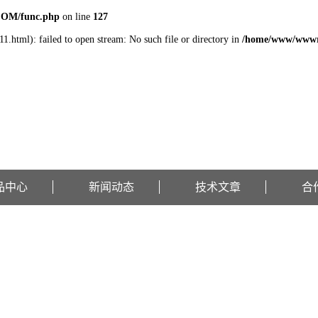
COM/func.php
on line
127
1.html): failed to open stream: No such file or directory in
/home/www/wwwr
品中心
新闻动态
技术文章
合