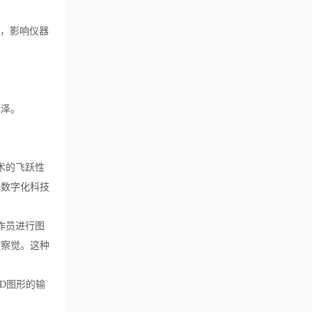
轨，影响仪器
光泽。
术的飞跃性
是数字化科技
作员进行图
法察觉。这种
D图形的输