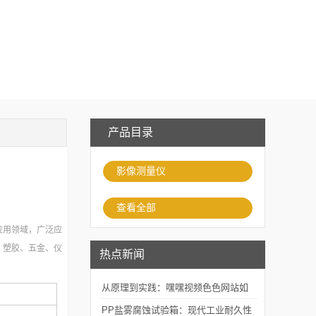
产品目录
影像测量仪
查看全部
应用领域，广泛应
、塑胶、五金、仪
热点新闻
从原理到实践：嘿嘿视频色色网站如
何精准模拟海洋腐蚀环境？
PP盐雾腐蚀试验箱：现代工业耐久性