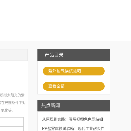
产品目录
紫外耐气候试验箱
查看全部
可模拟太阳光的紫
试在光照条件下对
热点新闻
、氧化等。
从原理到实践：嘿嘿视频色色网站如
何精准模拟海洋腐蚀环境？
PP盐雾腐蚀试验箱：现代工业耐久性