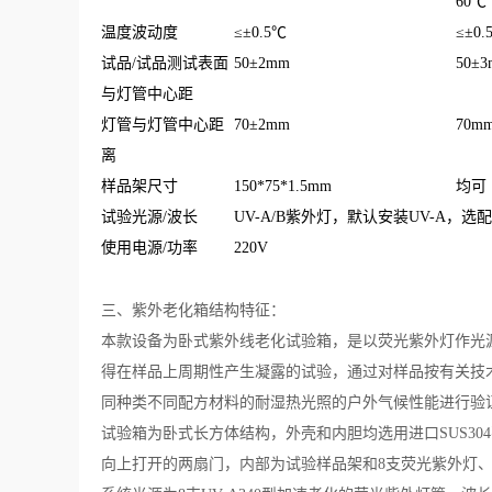
60℃
温度波动度
≤±0.5℃
≤±0.
试品/试品测试表面
50±2mm
50±
与灯管中心距
灯管与灯管中心距
70±2mm
70m
离
样品架尺寸
150*75*1.5mm
均可
试验光源/波长
UV-A/B紫外灯，默认安装UV-A，选配
使用电源/功率
220V
三、紫外老化箱
结构特征：
本款设备为卧式紫外线老化试验箱，是以荧光紫外灯作光源
得在样品上周期性产生凝露的试验，通过对样品按有关技
同种类不同配方材料的耐湿热光照的户外气候性能进行验
试验箱为卧式长方体结构，外壳和内胆均选用进口SUS3
向上打开的两扇门，内部为试验样品架和8支荧光紫外灯