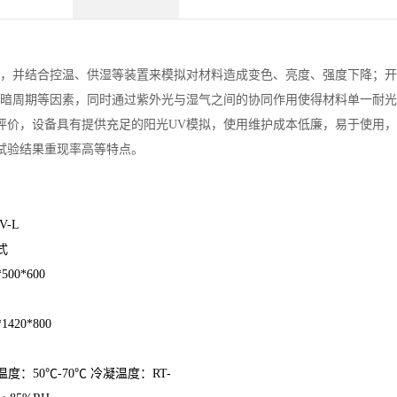
灯，并结合控温、供湿等装置来模拟对材料造成变色、亮度、强度下降；
黑暗周期等因素，同时通过紫外光与湿气之间的协同作用使得材料单一耐
评价，设备具有提供充足的阳光UV模拟，使用维护成本低廉，易于使用
试验结果重现率高等特点。
V-L
式
*500*600
*1420*800
度：50℃-70℃ 冷凝温度：RT-