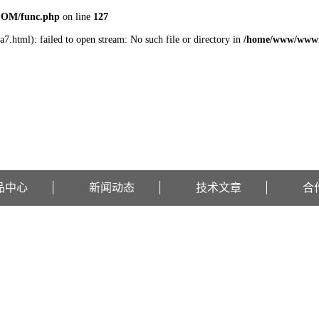
COM/func.php
on line
127
7.html): failed to open stream: No such file or directory in
/home/www/wwwr
品中心
新闻动态
技术文章
合