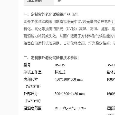
加工定制
是
定制紫外老化试验箱
一、
产品用途:
紫外老化试验箱采用能模拟阳光中UV段光谱的荧光紫外
粉化、氧化等损害的阳光（UV段）高温、高湿、凝露、
耐湿能力减弱或失效，从而广泛用于对材料耐气候性能的
控器自动运行试验周期，自动化程度高，灯光稳定性好，
定制紫外老化试验箱
技术
二、
参数：
型号
BS-UV
BS-U
测试工作室
标准式
箱体
内部尺寸
450*1100*500 mm
1000
（W*D*H）
外部尺寸
500*1300*1480 mm
1600
（W*D*H）
温湿度范围
RT 10℃-70℃ 95%-
辐照温