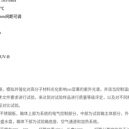
 ≥85%RH
5℃
3mm间距可调
m
UV-B
，模拟并强化对高分子材料劣化影响zui显著的紫外光谱，并适当控制温
术文件要求进行试验，来达到对试验样品进行质量等级评定，以及对不同
证对比试验。
04不锈钢板，箱体上部为系统的电气控制部分，中部为试验箱主体部分，
、盛水盘，箱体下部为试验箱底座、空气通道和加热系统。