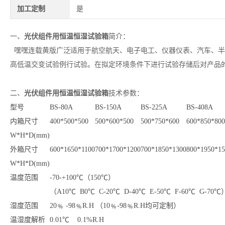
加工定制
是
光伏组件用恒温恒湿试验箱
一、
简介：
嘿嘿连载黄版广泛适用于航空航天、电子电工、仪器仪表、汽车、半
高低温交变试验例行试验。在拟定环境条件下进行试验存储后对产品
光伏组件用恒温恒湿试验箱
二、
技术参数：
型号
BS-80A
BS-150A
BS-225A
BS-408A
内箱尺寸
400*500*500
500*600*500
500*750*600
600*850*800
W*H*D(mm)
外箱尺寸
600*1650*1100
700*1700*1200
700*1850*1300
800*1950*15
W*H*D(mm)
温度范围
-70-+100℃（150℃）
（A10℃ B0℃ C-20℃ D-40℃ E-50℃ F-60℃ G-70℃
湿度范围
20﹪ -98﹪R.H （10﹪-98﹪R.H均可定制）
温湿度解析
0.01℃ 0.1%R.H