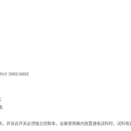
%V 50HZ/60HZ
V；
电
关，并且此开关必须独立控制本，设备使用箱内放置通电试料时，试料电