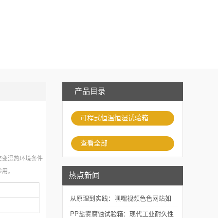
产品目录
可程式恒温恒湿试验箱
查看全部
交变湿热环境条件
验用。
热点新闻
从原理到实践：嘿嘿视频色色网站如
何精准模拟海洋腐蚀环境？
PP盐雾腐蚀试验箱：现代工业耐久性