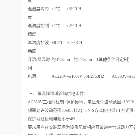
度
温湿度均匀
±1℃ ±3%R.H
度
温湿度控制
±1℃ ±2%R.H
精度
温湿度控波
±0.5℃ ±2%R.H
动度
升温/降温时
约3℃/min 约1℃/min （其他条件可定制）
间
电源
AC220V+±10%V 50HZ/60HZ AC380V+±10
三、恒温恒湿试验箱
供电条件：
AC380V三相四线制+保护接地；电压允许波动范围±10%
频率允许波动范围50±0.5ＨZ；TN-S方式供电或TT方式供
保护地线接地电阻小于4Ω
要求用户在安装现场为设备配置相应容量的空气或动力开