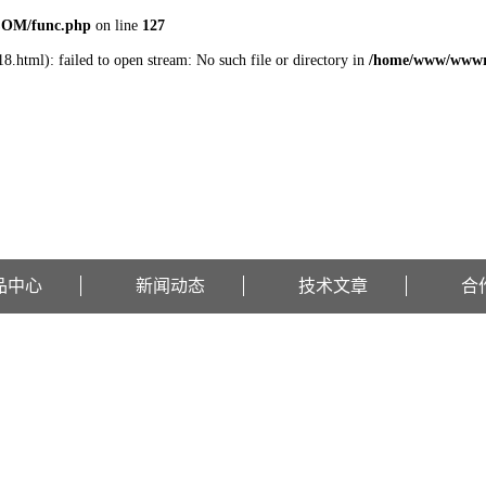
COM/func.php
on line
127
8.html): failed to open stream: No such file or directory in
/home/www/wwwr
品中心
新闻动态
技术文章
合