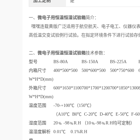
加工定制
是
微电子用恒温恒湿试验箱
一、
简介：
嘿嘿连载黄版广泛适用于航空航天、电子电工、仪器仪表
高低温交变试验例行试验。在拟定环境条件下进行试验存
微电子用恒温恒湿试验箱
二、
技术参数：
型号
BS-80A
BS-150A
BS-225A
内箱尺寸
400*500*500
500*600*500
500*750*600
W*H*D(mm)
外箱尺寸
600*1650*1100
700*1700*1200
700*1850*1300
W*H*D(mm)
温度范围
-70-+100℃（150℃）
（A10℃ B0℃ C-20℃ D-40℃ E-50℃ F-6
湿度范围
20﹪ -98﹪R.H （10﹪-98﹪R.H均可定制）
温湿度解析
0.01℃ 0.1%R.H