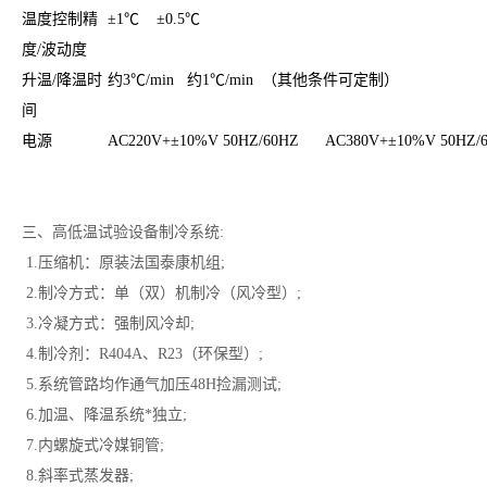
温度控制精
±1℃ ±0.5℃
度/波动度
升温/降温时
约3℃/min 约1℃/min （其他条件可定制）
间
电源
AC220V+±10%V 50HZ/60HZ AC380V+±10%V 50HZ/
三、高低温试验设备
制冷系统:
1.压缩机：原装法国泰康机组;
2.制冷方式：单（双）机制冷（风冷型）;
3.冷凝方式：强制风冷却;
4.制冷剂：R404A、R23（环保型）;
5.系统管路均作通气加压48H捡漏测试;
6.加温、降温系统*独立;
7.内螺旋式冷媒铜管;
8.斜率式蒸发器;