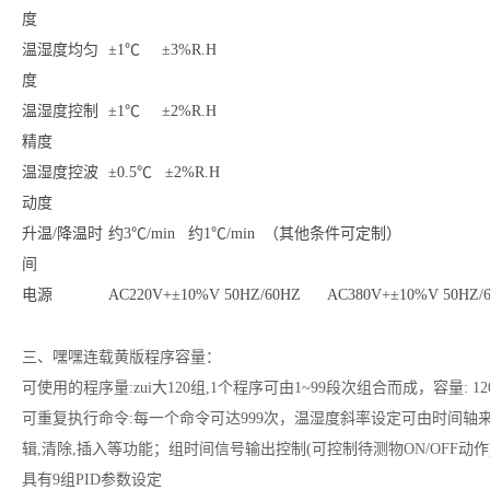
度
温湿度均匀
±1℃ ±3%R.H
度
温湿度控制
±1℃ ±2%R.H
精度
温湿度控波
±0.5℃ ±2%R.H
动度
升温/降温时
约3℃/min 约1℃/min （其他条件可定制）
间
电源
AC220V+±10%V 50HZ/60HZ AC380V+±10%V 50HZ/
三、嘿嘿连载黄版
程序容量：
可使用的程序量:zui大120组,1个程序可由1~99段次组合而成，容量: 12
可重复执行命令:每一个命令可达999次，温湿度斜率设定可由时间
辑,清除,插入等功能；组时间信号输出控制(可控制待测物ON/OFF动作
具有9组PID参数设定