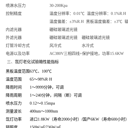
喷淋水压力
30-200Kpa
控制精度
温度分辨率：0.01℃ 温度分辨率：0.1%R
温度偏差：±3%R.H 黑板温度偏差：±3℃ 
内滤光器
硼硅玻璃滤光镜
外滤光器
硼硅玻璃滤光镜
硼硅玻璃滤光镜
灯管冷却方式
风冷式
水冷式
电源以及功率
AC380V三相四线+保护接地，功率15.6KW
三、
氙灯老化试验箱
性能指标
黑板温度范围
63℃、100℃
温度范围
65～98%R·H
降雨时间
1～9999分钟，可调
降雨周期
1～240分钟，间隔（断）可调
喷水压力
0.12～0.15mpa
测量波长
400nm～1000nm
氙灯功率
进口1.8KW（寿命2000小时）/国产6KW（寿命600小时
辐照度
150W/㎡/736W/㎡