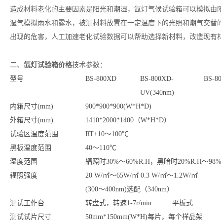
造成材料老化的主要因素是阳光和潮湿，氙灯气候试验箱可以模拟由
湿气模拟雨水和露水，被测材料放置在一定温度下的光照和潮气交替
出现的危害，人工加速老化试验数据可以帮助选择新材料，改造现有
氙灯试验箱价格
二、
技术参数：
型号
BS-800XD
BS-800XD-
BS-8
UV(340nm)
内箱尺寸(mm)
900*900*900(W*H*D)
外箱尺寸(mm)
1410*2000*1400（W*H*D）
试验区温度范围
RT+10～100℃
黑板温度范围
40～110℃
湿度范围
辐照时30%～60%R.H，黑暗时20%R.H～98%R
辐照强度
20 W/㎡～65W/㎡
0.3 W/㎡～1.2W/㎡
(300～400nm)选配
（340nm）
测试工作台
转盘式，转速1-7r/min
平板式
测试试片尺寸
50mm*150mm(W*H)每片，每个样品架